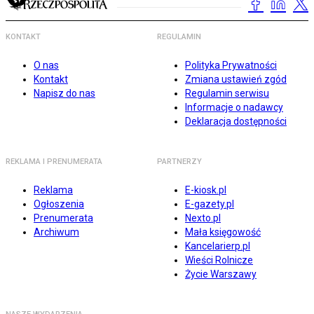
KONTAKT
REGULAMIN
O nas
Polityka Prywatności
Kontakt
Zmiana ustawień zgód
Napisz do nas
Regulamin serwisu
Informacje o nadawcy
Deklaracja dostępności
REKLAMA I PRENUMERATA
PARTNERZY
Reklama
E-kiosk.pl
Ogłoszenia
E-gazety.pl
Prenumerata
Nexto.pl
Archiwum
Mała księgowość
Kancelarierp.pl
Wieści Rolnicze
Życie Warszawy