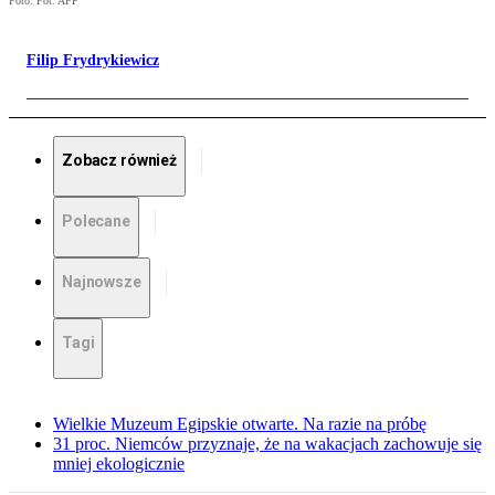
Foto: Fot. AFP
Filip Frydrykiewicz
Zobacz również
Polecane
Najnowsze
Tagi
Wielkie Muzeum Egipskie otwarte. Na razie na próbę
31 proc. Niemców przyznaje, że na wakacjach zachowuje się
mniej ekologicznie