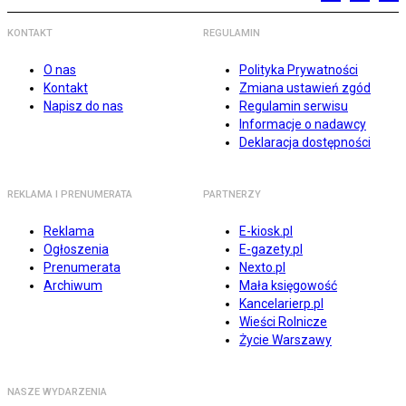
KONTAKT
REGULAMIN
O nas
Polityka Prywatności
Kontakt
Zmiana ustawień zgód
Napisz do nas
Regulamin serwisu
Informacje o nadawcy
Deklaracja dostępności
REKLAMA I PRENUMERATA
PARTNERZY
Reklama
E-kiosk.pl
Ogłoszenia
E-gazety.pl
Prenumerata
Nexto.pl
Archiwum
Mała księgowość
Kancelarierp.pl
Wieści Rolnicze
Życie Warszawy
NASZE WYDARZENIA