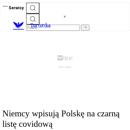
Serwisy
T
urystyka
Niemcy wpisują Polskę na czarną
listę covidową