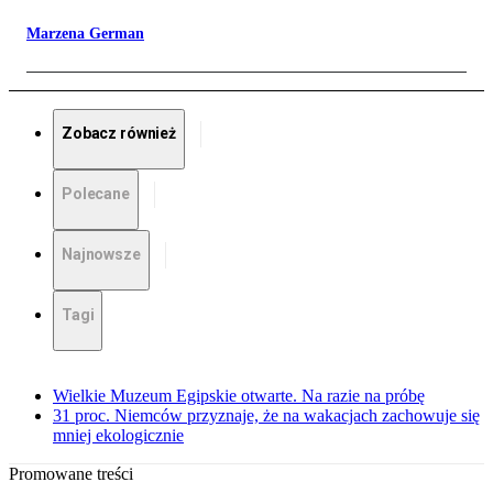
Marzena German
Zobacz również
Polecane
Najnowsze
Tagi
Wielkie Muzeum Egipskie otwarte. Na razie na próbę
31 proc. Niemców przyznaje, że na wakacjach zachowuje się
mniej ekologicznie
Promowane treści