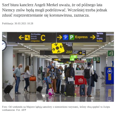
Szef biura kanclerz Angeli Merkel uważa, że od późnego lata
Niemcy znów będą mogli podróżować. Wcześniej trzeba jednak
zdusić rozprzestrzenianie się koronawirusa, zaznacza.
Publikacja:
30.03.2021 10:28
Foto: Od weekendu na Majorce lądują samoloty z niemieckimi turystami, którzy chcą spędzić tu święta
wielkanocne. Fot. AFP