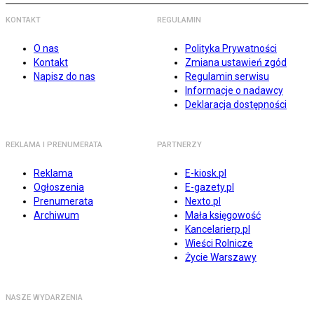
KONTAKT
REGULAMIN
O nas
Polityka Prywatności
Kontakt
Zmiana ustawień zgód
Napisz do nas
Regulamin serwisu
Informacje o nadawcy
Deklaracja dostępności
REKLAMA I PRENUMERATA
PARTNERZY
Reklama
E-kiosk.pl
Ogłoszenia
E-gazety.pl
Prenumerata
Nexto.pl
Archiwum
Mała księgowość
Kancelarierp.pl
Wieści Rolnicze
Życie Warszawy
NASZE WYDARZENIA