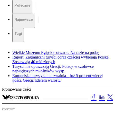
Polecane
Najnowsze
Tagi
Wielkie Muzeum Egipskie otwarte. Na razie na próbę
Raport: Zagraniczni turyści coraz częściej wybierają Polskę.
Zostawiają 40 mld złotych
Turyści nie opuszczają Grecji. Polacy w czołówce
największych miłośników wysp
Europejska turystyka nie zwalnia – już 5 procent więcej
gości. Grecja liderem wzrostu
Promowane treści
KONTAKT