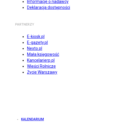
Informacje o nadawcy
Deklaracja dostępności
PARTNERZY
E-kiosk.pl
E-gazety.pl
Nexto.pl
Mała księgowość
Kancelarierp.pl
Wieści Rolnicze
Życie Warszawy
KALENDARIUM