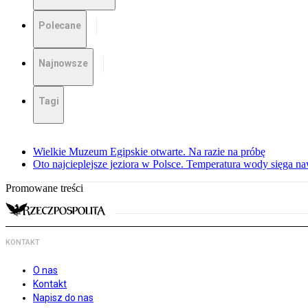
Polecane
Najnowsze
Tagi
Wielkie Muzeum Egipskie otwarte. Na razie na próbę
Oto najcieplejsze jeziora w Polsce. Temperatura wody sięga na
Promowane treści
KONTAKT
O nas
Kontakt
Napisz do nas