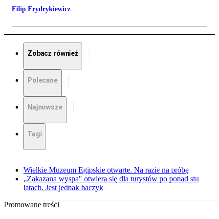
Filip Frydrykiewicz
Zobacz również
Polecane
Najnowsze
Tagi
Wielkie Muzeum Egipskie otwarte. Na razie na próbę
„Zakazana wyspa" otwiera się dla turystów po ponad stu
latach. Jest jednak haczyk
Promowane treści