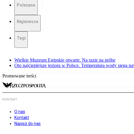
Polecane
Najnowsze
Tagi
Wielkie Muzeum Egipskie otwarte. Na razie na próbę
Oto najcieplejsze jeziora w Polsce. Temperatura wody sięga na
Promowane treści
KONTAKT
O nas
Kontakt
Napisz do nas