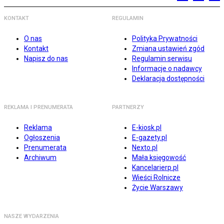
KONTAKT
REGULAMIN
O nas
Polityka Prywatności
Kontakt
Zmiana ustawień zgód
Napisz do nas
Regulamin serwisu
Informacje o nadawcy
Deklaracja dostępności
REKLAMA I PRENUMERATA
PARTNERZY
Reklama
E-kiosk.pl
Ogłoszenia
E-gazety.pl
Prenumerata
Nexto.pl
Archiwum
Mała księgowość
Kancelarierp.pl
Wieści Rolnicze
Życie Warszawy
NASZE WYDARZENIA