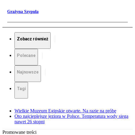
Grażyna Szypuła
Zobacz również
Polecane
Najnowsze
Tagi
Wielkie Muzeum Egipskie otwarte. Na razie na próbę
Oto najcieplejsze jeziora w Polsce. Temperatura wody sięga
nawet 26 stopni
Promowane treści