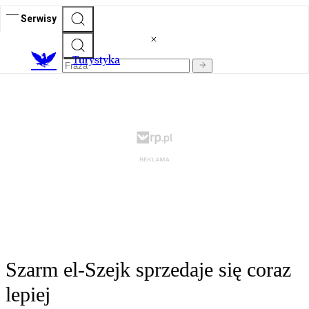
Serwisy
T
urystyka
Szarm el-Szejk sprzedaje się coraz
lepiej