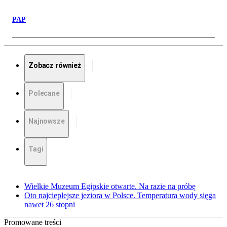
PAP
Zobacz również
Polecane
Najnowsze
Tagi
Wielkie Muzeum Egipskie otwarte. Na razie na próbę
Oto najcieplejsze jeziora w Polsce. Temperatura wody sięga
nawet 26 stopni
Promowane treści