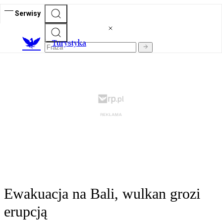
Serwisy
T
urystyka
Ewakuacja na Bali, wulkan grozi
erupcją