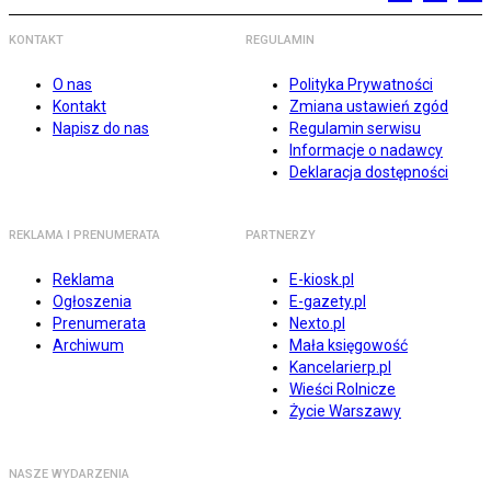
KONTAKT
REGULAMIN
O nas
Polityka Prywatności
Kontakt
Zmiana ustawień zgód
Napisz do nas
Regulamin serwisu
Informacje o nadawcy
Deklaracja dostępności
REKLAMA I PRENUMERATA
PARTNERZY
Reklama
E-kiosk.pl
Ogłoszenia
E-gazety.pl
Prenumerata
Nexto.pl
Archiwum
Mała księgowość
Kancelarierp.pl
Wieści Rolnicze
Życie Warszawy
NASZE WYDARZENIA