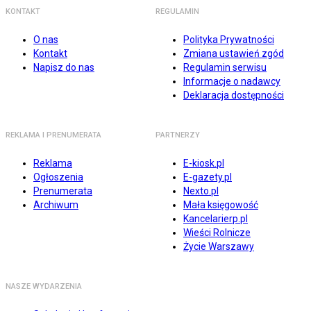
KONTAKT
REGULAMIN
O nas
Polityka Prywatności
Kontakt
Zmiana ustawień zgód
Napisz do nas
Regulamin serwisu
Informacje o nadawcy
Deklaracja dostępności
REKLAMA I PRENUMERATA
PARTNERZY
Reklama
E-kiosk.pl
Ogłoszenia
E-gazety.pl
Prenumerata
Nexto.pl
Archiwum
Mała księgowość
Kancelarierp.pl
Wieści Rolnicze
Życie Warszawy
NASZE WYDARZENIA