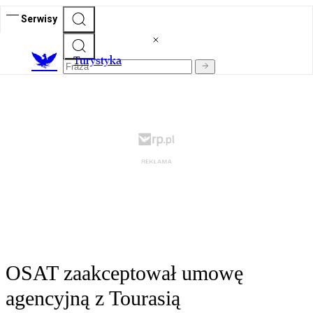
Serwisy
T
urystyka
OSAT zaakceptował umowę
agencyjną z Tourasią