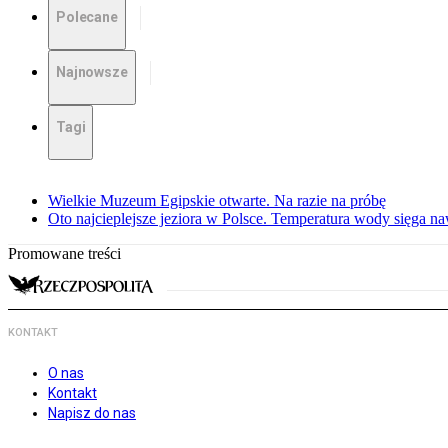
Polecane
Najnowsze
Tagi
Wielkie Muzeum Egipskie otwarte. Na razie na próbę
Oto najcieplejsze jeziora w Polsce. Temperatura wody sięga na
Promowane treści
KONTAKT
O nas
Kontakt
Napisz do nas