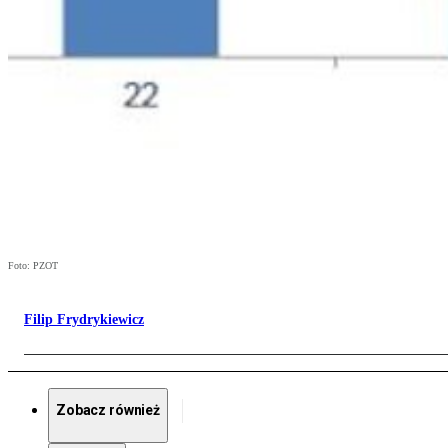
Foto: PZOT
Filip Frydrykiewicz
Zobacz również