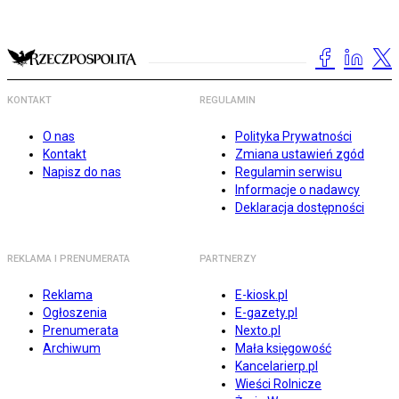
KONTAKT
REGULAMIN
O nas
Polityka Prywatności
Kontakt
Zmiana ustawień zgód
Napisz do nas
Regulamin serwisu
Informacje o nadawcy
Deklaracja dostępności
REKLAMA I PRENUMERATA
PARTNERZY
Reklama
E-kiosk.pl
Ogłoszenia
E-gazety.pl
Prenumerata
Nexto.pl
Archiwum
Mała księgowość
Kancelarierp.pl
Wieści Rolnicze