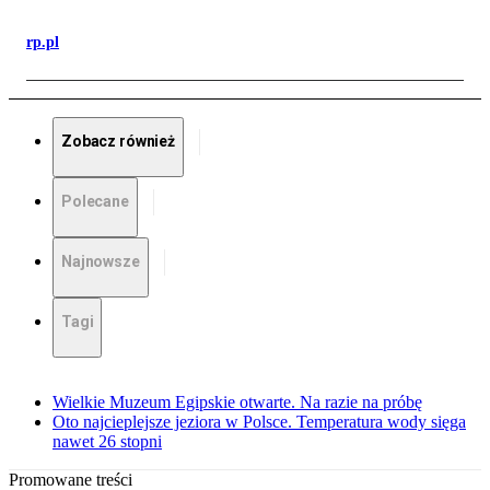
rp.pl
Zobacz również
Polecane
Najnowsze
Tagi
Wielkie Muzeum Egipskie otwarte. Na razie na próbę
Oto najcieplejsze jeziora w Polsce. Temperatura wody sięga
nawet 26 stopni
Promowane treści