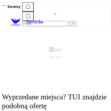
Serwisy
T
urystyka
Wyprzedane miejsca? TUI znajdzie
podobną ofertę