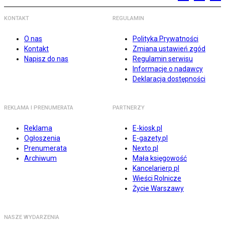
KONTAKT
REGULAMIN
O nas
Polityka Prywatności
Kontakt
Zmiana ustawień zgód
Napisz do nas
Regulamin serwisu
Informacje o nadawcy
Deklaracja dostępności
REKLAMA I PRENUMERATA
PARTNERZY
Reklama
E-kiosk.pl
Ogłoszenia
E-gazety.pl
Prenumerata
Nexto.pl
Archiwum
Mała księgowość
Kancelarierp.pl
Wieści Rolnicze
Życie Warszawy
NASZE WYDARZENIA