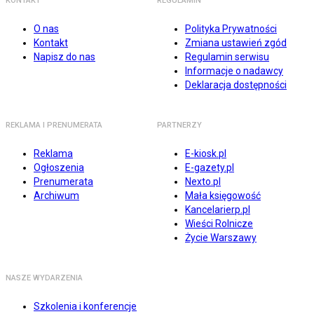
KONTAKT
REGULAMIN
O nas
Polityka Prywatności
Kontakt
Zmiana ustawień zgód
Napisz do nas
Regulamin serwisu
Informacje o nadawcy
Deklaracja dostępności
REKLAMA I PRENUMERATA
PARTNERZY
Reklama
E-kiosk.pl
Ogłoszenia
E-gazety.pl
Prenumerata
Nexto.pl
Archiwum
Mała księgowość
Kancelarierp.pl
Wieści Rolnicze
Życie Warszawy
NASZE WYDARZENIA
Szkolenia i konferencje