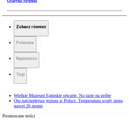
Grażyna Szypuła
Zobacz również
Polecane
Najnowsze
Tagi
Wielkie Muzeum Egipskie otwarte. Na razie na próbę
Oto najcieplejsze jeziora w Polsce. Temperatura wody sięga
nawet 26 stopni
Promowane treści