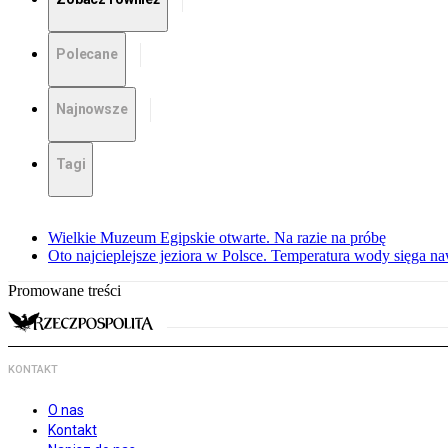
Polecane
Najnowsze
Tagi
Wielkie Muzeum Egipskie otwarte. Na razie na próbę
Oto najcieplejsze jeziora w Polsce. Temperatura wody sięga na
Promowane treści
KONTAKT
O nas
Kontakt