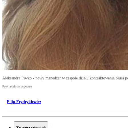
Aleksandra Piwko - nowy menedżer w zespole działu kontraktowania biura 
Foto: archiwum prywatne
Filip Frydrykiewicz
Zobacz również