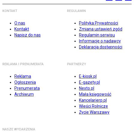
KONTAKT
REGULAMIN
O nas
Polityka Prywatności
Kontakt
Zmiana ustawień zgód
Napisz do nas
Regulamin serwisu
Informacje o nadawcy
Deklaracja dostępności
REKLAMA I PRENUMERATA
PARTNERZY
Reklama
E-kiosk.pl
Ogłoszenia
E-gazety.pl
Prenumerata
Nexto.pl
Archiwum
Mała księgowość
Kancelarierp.pl
Wieści Rolnicze
Życie Warszawy
NASZE WYDARZENIA