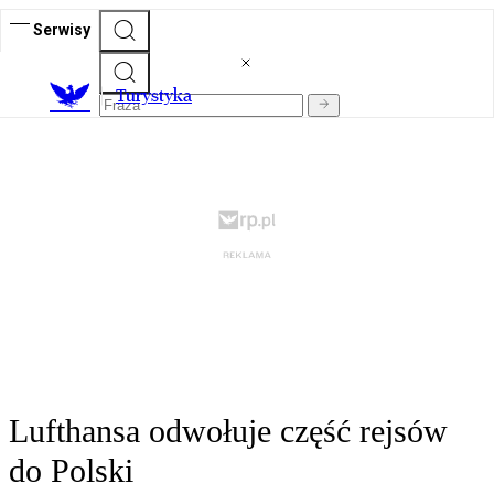
Serwisy
T
urystyka
Lufthansa odwołuje część rejsów
do Polski