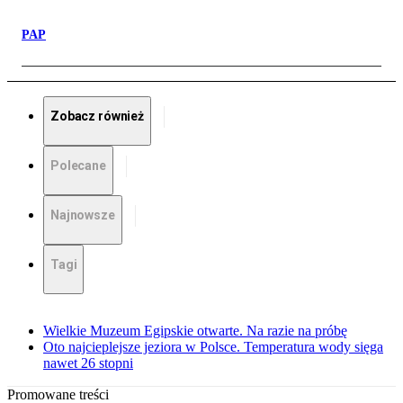
PAP
Zobacz również
Polecane
Najnowsze
Tagi
Wielkie Muzeum Egipskie otwarte. Na razie na próbę
Oto najcieplejsze jeziora w Polsce. Temperatura wody sięga
nawet 26 stopni
Promowane treści