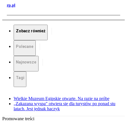
rp.pl
Zobacz również
Polecane
Najnowsze
Tagi
Wielkie Muzeum Egipskie otwarte. Na razie na próbę
„Zakazana wyspa" otwiera się dla turystów po ponad stu
latach. Jest jednak haczyk
Promowane treści