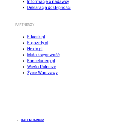
Informacje o nadawcy
Deklaracja dostępności
PARTNERZY
E-kiosk.pl
E-gazety.pl
Nexto.pl
Mała księgowość
Kancelarierp.pl
Wieści Rolnicze
Życie Warszawy
KALENDARIUM