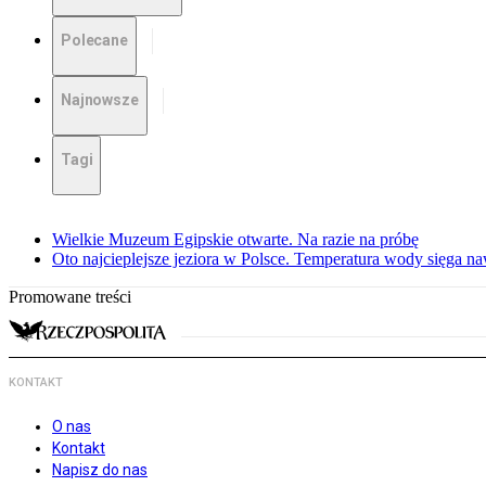
Polecane
Najnowsze
Tagi
Wielkie Muzeum Egipskie otwarte. Na razie na próbę
Oto najcieplejsze jeziora w Polsce. Temperatura wody sięga na
Promowane treści
KONTAKT
O nas
Kontakt
Napisz do nas