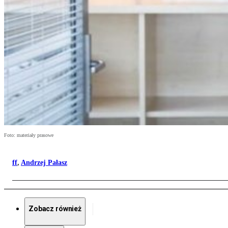
Foto: materiały prasowe
ff
,
Andrzej Pałasz
Zobacz również