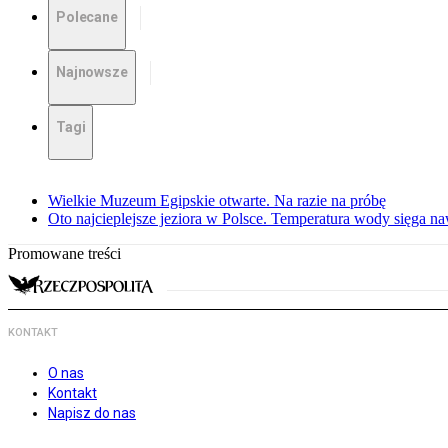
Polecane
Najnowsze
Tagi
Wielkie Muzeum Egipskie otwarte. Na razie na próbę
Oto najcieplejsze jeziora w Polsce. Temperatura wody sięga na
Promowane treści
KONTAKT
O nas
Kontakt
Napisz do nas