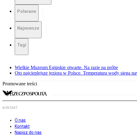
Polecane
Najnowsze
Tagi
Wielkie Muzeum Egipskie otwarte. Na razie na próbę
Oto najcieplejsze jeziora w Polsce. Temperatura wody sięga na
Promowane treści
KONTAKT
O nas
Kontakt
Napisz do nas