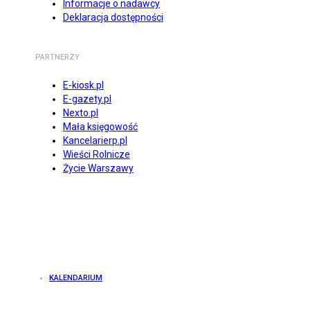
Informacje o nadawcy
Deklaracja dostępności
PARTNERZY
E-kiosk.pl
E-gazety.pl
Nexto.pl
Mała księgowość
Kancelarierp.pl
Wieści Rolnicze
Życie Warszawy
KALENDARIUM