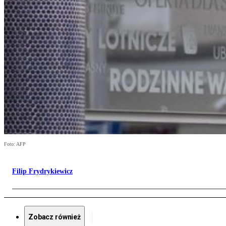
Foto: AFP
Filip Frydrykiewicz
Zobacz również