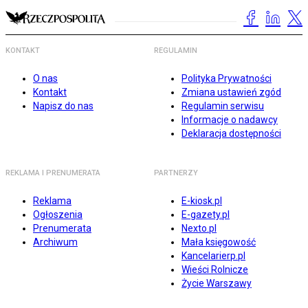
KONTAKT
REGULAMIN
O nas
Polityka Prywatności
Kontakt
Zmiana ustawień zgód
Napisz do nas
Regulamin serwisu
Informacje o nadawcy
Deklaracja dostępności
REKLAMA I PRENUMERATA
PARTNERZY
Reklama
E-kiosk.pl
Ogłoszenia
E-gazety.pl
Prenumerata
Nexto.pl
Archiwum
Mała księgowość
Kancelarierp.pl
Wieści Rolnicze
Życie Warszawy