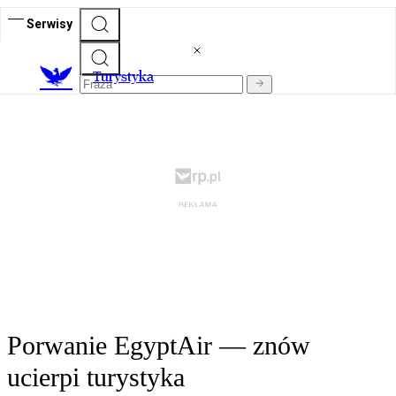
Serwisy
T
urystyka
Porwanie EgyptAir — znów
ucierpi turystyka