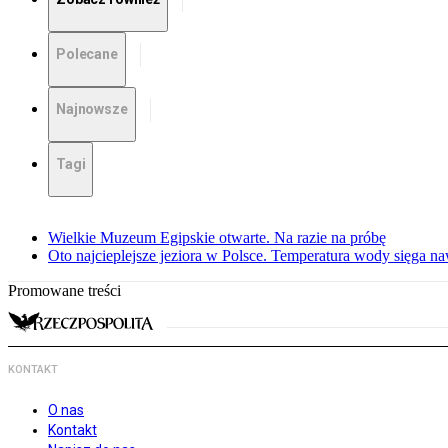
Polecane
Najnowsze
Tagi
Wielkie Muzeum Egipskie otwarte. Na razie na próbę
Oto najcieplejsze jeziora w Polsce. Temperatura wody sięga na
Promowane treści
KONTAKT
O nas
Kontakt