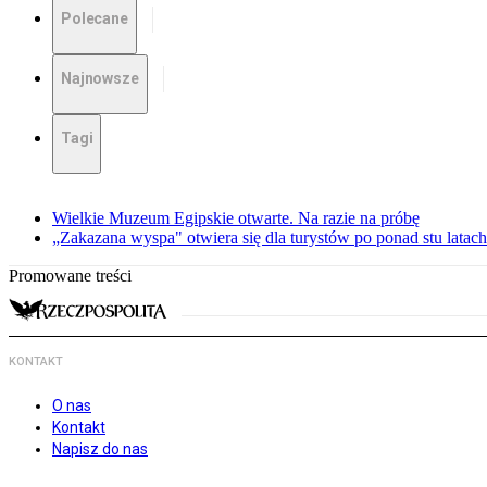
Polecane
Najnowsze
Tagi
Wielkie Muzeum Egipskie otwarte. Na razie na próbę
„Zakazana wyspa" otwiera się dla turystów po ponad stu latach
Promowane treści
KONTAKT
O nas
Kontakt
Napisz do nas