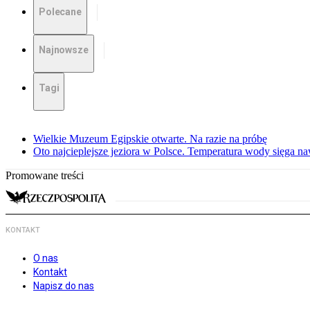
Polecane
Najnowsze
Tagi
Wielkie Muzeum Egipskie otwarte. Na razie na próbę
Oto najcieplejsze jeziora w Polsce. Temperatura wody sięga na
Promowane treści
KONTAKT
O nas
Kontakt
Napisz do nas