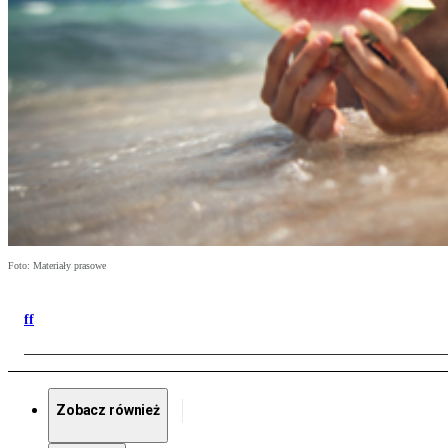
Foto: Materiały prasowe
ff
Zobacz również