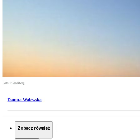
Foto: Bloomberg
Danuta Walewska
Zobacz również