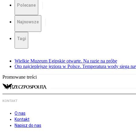
Polecane
Najnowsze
Tagi
Wielkie Muzeum Egipskie otwarte. Na razie na próbę
Oto najcieplejsze jeziora w Polsce. Temperatura wody sięga na
Promowane treści
KONTAKT
O nas
Kontakt
Napisz do nas