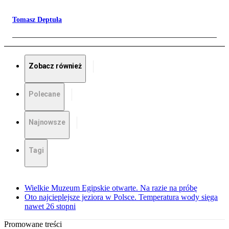
Tomasz Deptuła
Zobacz również
Polecane
Najnowsze
Tagi
Wielkie Muzeum Egipskie otwarte. Na razie na próbę
Oto najcieplejsze jeziora w Polsce. Temperatura wody sięga
nawet 26 stopni
Promowane treści