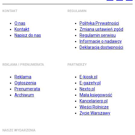
KONTAKT
REGULAMIN
O nas
Polityka Prywatności
Kontakt
Zmiana ustawień zgód
Napisz do nas
Regulamin serwisu
Informacje o nadawcy
Deklaracja dostępności
REKLAMA I PRENUMERATA
PARTNERZY
Reklama
E-kiosk.pl
Ogłoszenia
E-gazety.pl
Prenumerata
Nexto.pl
Archiwum
Mała księgowość
Kancelarierp.pl
Wieści Rolnicze
Życie Warszawy
NASZE WYDARZENIA