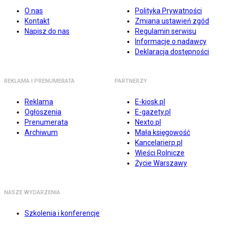
O nas
Polityka Prywatności
Kontakt
Zmiana ustawień zgód
Napisz do nas
Regulamin serwisu
Informacje o nadawcy
Deklaracja dostępności
REKLAMA I PRENUMERATA
PARTNERZY
Reklama
E-kiosk.pl
Ogłoszenia
E-gazety.pl
Prenumerata
Nexto.pl
Archiwum
Mała księgowość
Kancelarierp.pl
Wieści Rolnicze
Życie Warszawy
NASZE WYDARZENIA
Szkolenia i konferencje