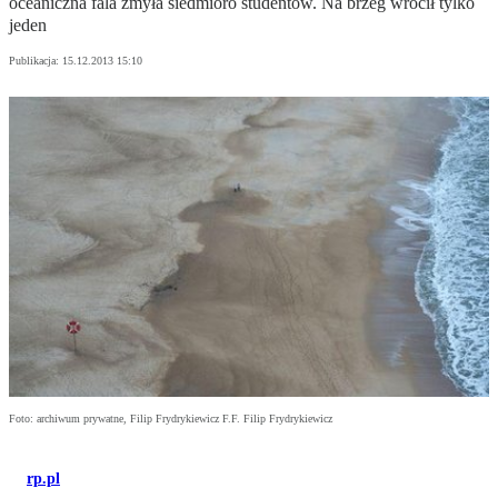
oceaniczna fala zmyła siedmioro studentów. Na brzeg wrócił tylko
jeden
Publikacja:
15.12.2013 15:10
Foto: archiwum prywatne, Filip Frydrykiewicz F.F. Filip Frydrykiewicz
rp.pl