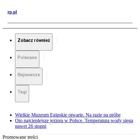
rp.pl
Zobacz również
Polecane
Najnowsze
Tagi
Wielkie Muzeum Egipskie otwarte. Na razie na próbę
Oto najcieplejsze jeziora w Polsce. Temperatura wody sięga
nawet 26 stopni
Promowane treści