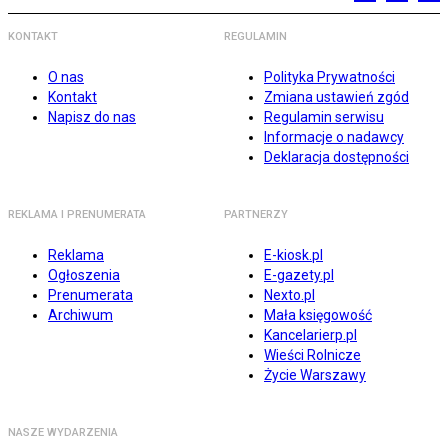
KONTAKT
REGULAMIN
O nas
Polityka Prywatności
Kontakt
Zmiana ustawień zgód
Napisz do nas
Regulamin serwisu
Informacje o nadawcy
Deklaracja dostępności
REKLAMA I PRENUMERATA
PARTNERZY
Reklama
E-kiosk.pl
Ogłoszenia
E-gazety.pl
Prenumerata
Nexto.pl
Archiwum
Mała księgowość
Kancelarierp.pl
Wieści Rolnicze
Życie Warszawy
NASZE WYDARZENIA