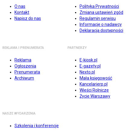
O nas
Polityka Prywatności
Kontakt
Zmiana ustawień zgód
Napisz do nas
Regulamin serwisu
Informacje o nadawcy
Deklaracja dostępności
REKLAMA I PRENUMERATA
PARTNERZY
Reklama
E-kiosk.pl
Ogłoszenia
E-gazety.pl
Prenumerata
Nexto.pl
Archiwum
Mała księgowość
Kancelarierp.pl
Wieści Rolnicze
Życie Warszawy
NASZE WYDARZENIA
Szkolenia i konferencje