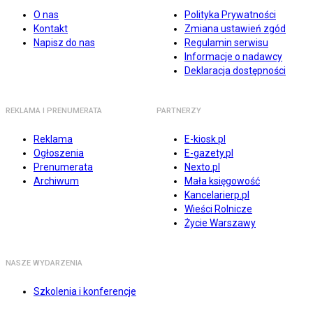
O nas
Polityka Prywatności
Kontakt
Zmiana ustawień zgód
Napisz do nas
Regulamin serwisu
Informacje o nadawcy
Deklaracja dostępności
REKLAMA I PRENUMERATA
PARTNERZY
Reklama
E-kiosk.pl
Ogłoszenia
E-gazety.pl
Prenumerata
Nexto.pl
Archiwum
Mała księgowość
Kancelarierp.pl
Wieści Rolnicze
Życie Warszawy
NASZE WYDARZENIA
Szkolenia i konferencje