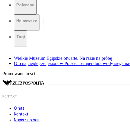
Polecane
Najnowsze
Tagi
Wielkie Muzeum Egipskie otwarte. Na razie na próbę
Oto najcieplejsze jeziora w Polsce. Temperatura wody sięga na
Promowane treści
KONTAKT
O nas
Kontakt
Napisz do nas