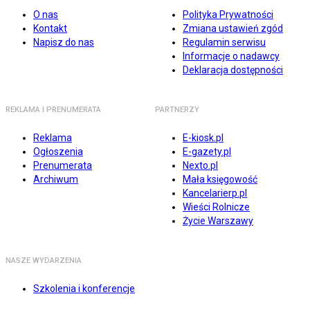
O nas
Polityka Prywatności
Kontakt
Zmiana ustawień zgód
Napisz do nas
Regulamin serwisu
Informacje o nadawcy
Deklaracja dostępności
REKLAMA I PRENUMERATA
PARTNERZY
Reklama
E-kiosk.pl
Ogłoszenia
E-gazety.pl
Prenumerata
Nexto.pl
Archiwum
Mała księgowość
Kancelarierp.pl
Wieści Rolnicze
Życie Warszawy
NASZE WYDARZENIA
Szkolenia i konferencje