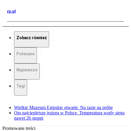
rp.pl
Zobacz również
Polecane
Najnowsze
Tagi
Wielkie Muzeum Egipskie otwarte. Na razie na próbę
Oto najcieplejsze jeziora w Polsce. Temperatura wody sięga
nawet 26 stopni
Promowane treści