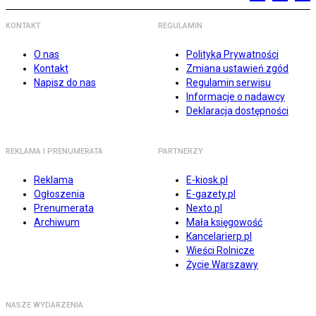
KONTAKT
REGULAMIN
O nas
Polityka Prywatności
Kontakt
Zmiana ustawień zgód
Napisz do nas
Regulamin serwisu
Informacje o nadawcy
Deklaracja dostępności
REKLAMA I PRENUMERATA
PARTNERZY
Reklama
E-kiosk.pl
Ogłoszenia
E-gazety.pl
Prenumerata
Nexto.pl
Archiwum
Mała księgowość
Kancelarierp.pl
Wieści Rolnicze
Życie Warszawy
NASZE WYDARZENIA