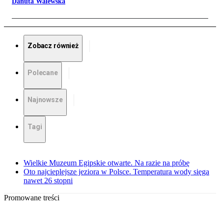
Danuta Walewska
Zobacz również
Polecane
Najnowsze
Tagi
Wielkie Muzeum Egipskie otwarte. Na razie na próbę
Oto najcieplejsze jeziora w Polsce. Temperatura wody sięga
nawet 26 stopni
Promowane treści