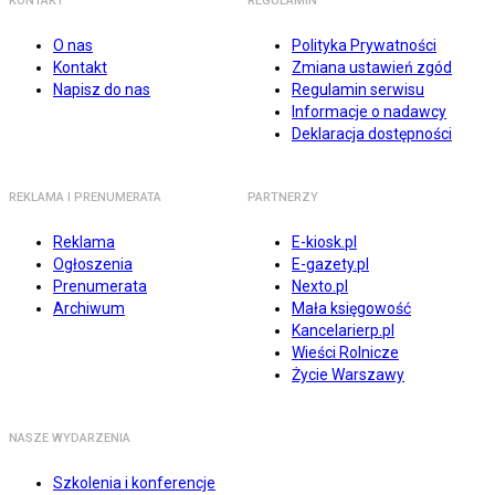
KONTAKT
REGULAMIN
O nas
Polityka Prywatności
Kontakt
Zmiana ustawień zgód
Napisz do nas
Regulamin serwisu
Informacje o nadawcy
Deklaracja dostępności
REKLAMA I PRENUMERATA
PARTNERZY
Reklama
E-kiosk.pl
Ogłoszenia
E-gazety.pl
Prenumerata
Nexto.pl
Archiwum
Mała księgowość
Kancelarierp.pl
Wieści Rolnicze
Życie Warszawy
NASZE WYDARZENIA
Szkolenia i konferencje