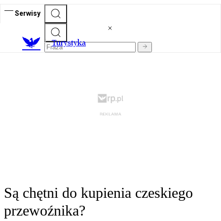
Serwisy
T
urystyka
Są chętni do kupienia czeskiego
przewoźnika?