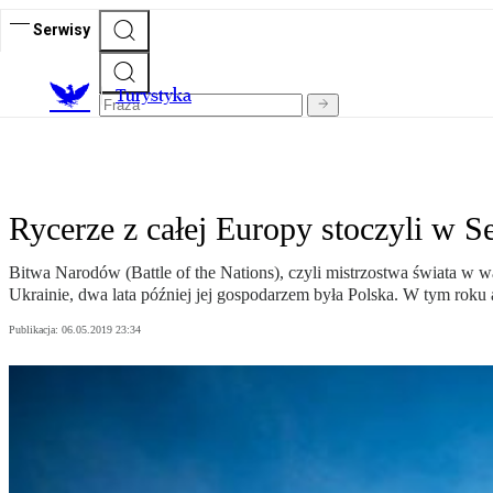
Serwisy
T
urystyka
Rycerze z całej Europy stoczyli w 
Bitwa Narodów (Battle of the Nations), czyli mistrzostwa świata w wal
Ukrainie, dwa lata później jej gospodarzem była Polska. W tym roku
Publikacja:
06.05.2019 23:34