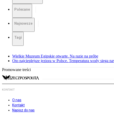
Polecane
Najnowsze
Tagi
Wielkie Muzeum Egipskie otwarte. Na razie na próbę
Oto najcieplejsze jeziora w Polsce. Temperatura wody sięga na
Promowane treści
KONTAKT
O nas
Kontakt
Napisz do nas