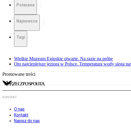
Polecane
Najnowsze
Tagi
Wielkie Muzeum Egipskie otwarte. Na razie na próbę
Oto najcieplejsze jeziora w Polsce. Temperatura wody sięga na
Promowane treści
KONTAKT
O nas
Kontakt
Napisz do nas