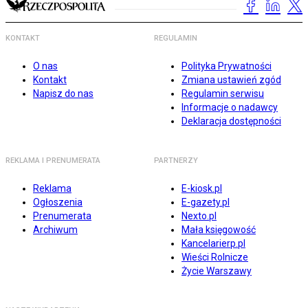
KONTAKT
REGULAMIN
O nas
Polityka Prywatności
Kontakt
Zmiana ustawień zgód
Napisz do nas
Regulamin serwisu
Informacje o nadawcy
Deklaracja dostępności
REKLAMA I PRENUMERATA
PARTNERZY
Reklama
E-kiosk.pl
Ogłoszenia
E-gazety.pl
Prenumerata
Nexto.pl
Archiwum
Mała księgowość
Kancelarierp.pl
Wieści Rolnicze
Życie Warszawy