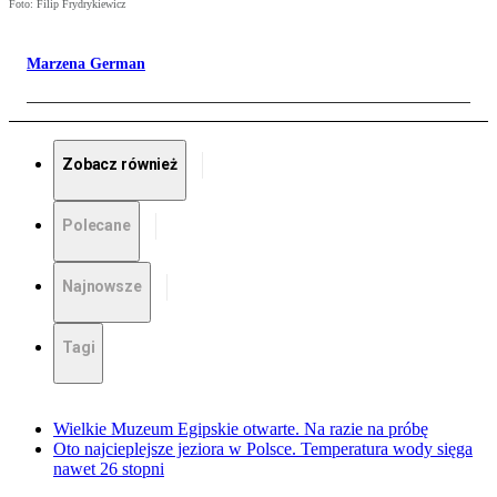
Foto: Filip Frydrykiewicz
Marzena German
Zobacz również
Polecane
Najnowsze
Tagi
Wielkie Muzeum Egipskie otwarte. Na razie na próbę
Oto najcieplejsze jeziora w Polsce. Temperatura wody sięga
nawet 26 stopni