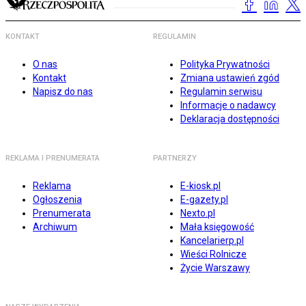
KONTAKT
REGULAMIN
O nas
Polityka Prywatności
Kontakt
Zmiana ustawień zgód
Napisz do nas
Regulamin serwisu
Informacje o nadawcy
Deklaracja dostępności
REKLAMA I PRENUMERATA
PARTNERZY
Reklama
E-kiosk.pl
Ogłoszenia
E-gazety.pl
Prenumerata
Nexto.pl
Archiwum
Mała księgowość
Kancelarierp.pl
Wieści Rolnicze
Życie Warszawy