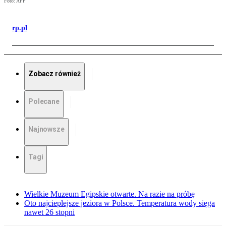
Foto: AFP
rp.pl
Zobacz również
Polecane
Najnowsze
Tagi
Wielkie Muzeum Egipskie otwarte. Na razie na próbę
Oto najcieplejsze jeziora w Polsce. Temperatura wody sięga
nawet 26 stopni