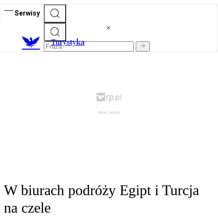
Serwisy
T
urystyka
W biurach podróży Egipt i Turcja
na czele