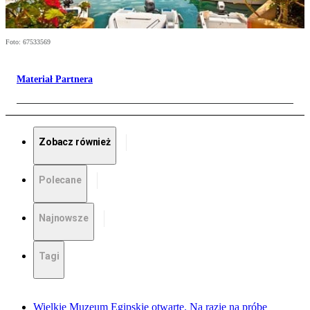
Foto: 67533569
Materiał Partnera
Zobacz również
Polecane
Najnowsze
Tagi
Wielkie Muzeum Egipskie otwarte. Na razie na próbę