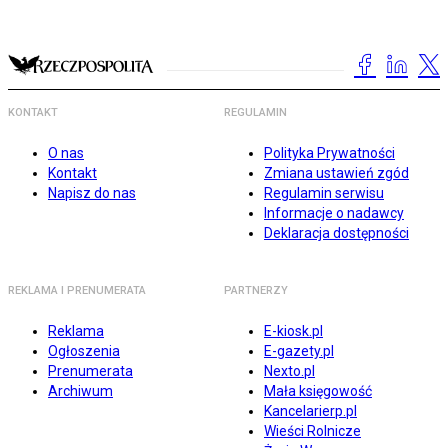
KONTAKT
REGULAMIN
O nas
Polityka Prywatności
Kontakt
Zmiana ustawień zgód
Napisz do nas
Regulamin serwisu
Informacje o nadawcy
Deklaracja dostępności
REKLAMA I PRENUMERATA
PARTNERZY
Reklama
E-kiosk.pl
Ogłoszenia
E-gazety.pl
Prenumerata
Nexto.pl
Archiwum
Mała księgowość
Kancelarierp.pl
Wieści Rolnicze