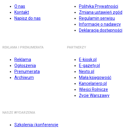
O nas
Polityka Prywatności
Kontakt
Zmiana ustawień zgód
Napisz do nas
Regulamin serwisu
Informacje o nadawcy
Deklaracja dostępności
REKLAMA I PRENUMERATA
PARTNERZY
Reklama
E-kiosk.pl
Ogłoszenia
E-gazety.pl
Prenumerata
Nexto.pl
Archiwum
Mała księgowość
Kancelarierp.pl
Wieści Rolnicze
Życie Warszawy
NASZE WYDARZENIA
Szkolenia i konferencje