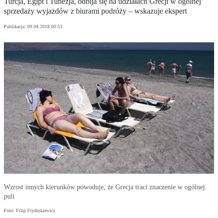
Turcja, Egipt i Tunezja, odbija się na udziałach Grecji w ogólnej
sprzedaży wyjazdów z biurami podróży – wskazuje ekspert
Publikacja:
09.04.2018 00:53
Wzrost innych kierunków powoduje, że Grecja traci znaczenie w ogólnej
puli
Foto: Filip Frydrykiewicz