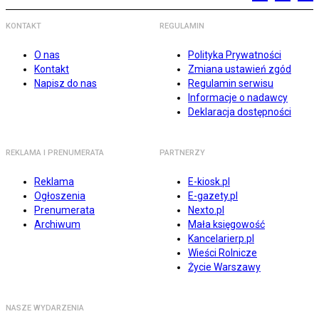
KONTAKT
REGULAMIN
O nas
Polityka Prywatności
Kontakt
Zmiana ustawień zgód
Napisz do nas
Regulamin serwisu
Informacje o nadawcy
Deklaracja dostępności
REKLAMA I PRENUMERATA
PARTNERZY
Reklama
E-kiosk.pl
Ogłoszenia
E-gazety.pl
Prenumerata
Nexto.pl
Archiwum
Mała księgowość
Kancelarierp.pl
Wieści Rolnicze
Życie Warszawy
NASZE WYDARZENIA