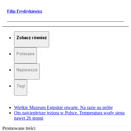
Filip Frydrykiewicz
Zobacz również
Polecane
Najnowsze
Tagi
Wielkie Muzeum Egipskie otwarte. Na razie na próbę
Oto najcieplejsze jeziora w Polsce. Temperatura wody sięga
nawet 26 stopni
Promowane treści