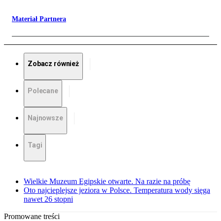
Materiał Partnera
Zobacz również
Polecane
Najnowsze
Tagi
Wielkie Muzeum Egipskie otwarte. Na razie na próbę
Oto najcieplejsze jeziora w Polsce. Temperatura wody sięga
nawet 26 stopni
Promowane treści