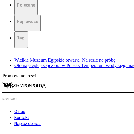
Polecane
Najnowsze
Tagi
Wielkie Muzeum Egipskie otwarte. Na razie na próbę
Oto najcieplejsze jeziora w Polsce. Temperatura wody sięga na
Promowane treści
KONTAKT
O nas
Kontakt
Napisz do nas