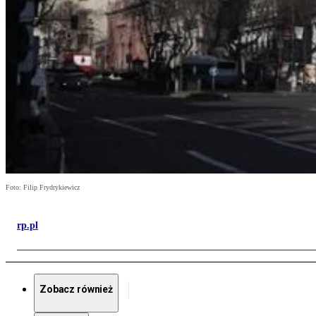
Foto: Filip Frydrykiewicz
rp.pl
Zobacz również