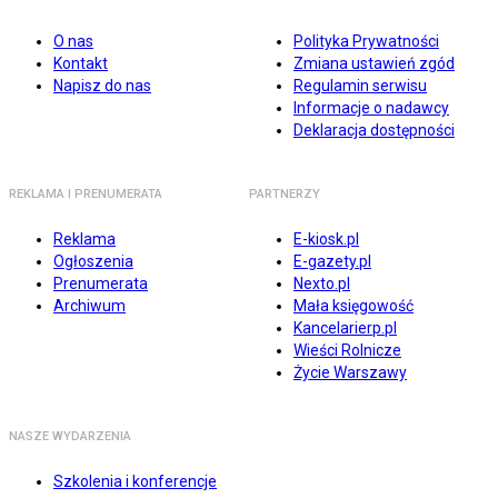
O nas
Polityka Prywatności
Kontakt
Zmiana ustawień zgód
Napisz do nas
Regulamin serwisu
Informacje o nadawcy
Deklaracja dostępności
REKLAMA I PRENUMERATA
PARTNERZY
Reklama
E-kiosk.pl
Ogłoszenia
E-gazety.pl
Prenumerata
Nexto.pl
Archiwum
Mała księgowość
Kancelarierp.pl
Wieści Rolnicze
Życie Warszawy
NASZE WYDARZENIA
Szkolenia i konferencje