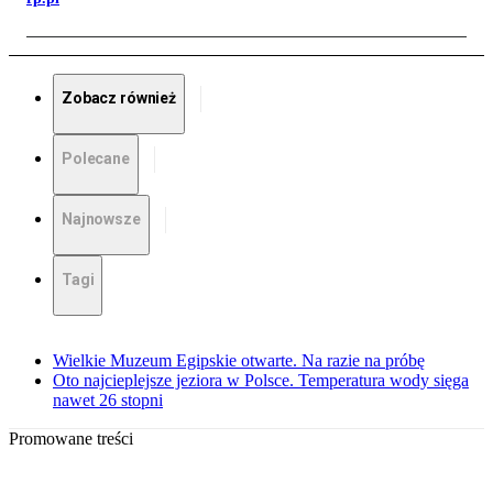
Zobacz również
Polecane
Najnowsze
Tagi
Wielkie Muzeum Egipskie otwarte. Na razie na próbę
Oto najcieplejsze jeziora w Polsce. Temperatura wody sięga
nawet 26 stopni
Promowane treści