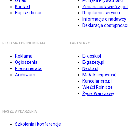
O nas
Polityka Prywatności
Kontakt
Zmiana ustawień zgód
Napisz do nas
Regulamin serwisu
Informacje o nadawcy
Deklaracja dostępności
REKLAMA I PRENUMERATA
PARTNERZY
Reklama
E-kiosk.pl
Ogłoszenia
E-gazety.pl
Prenumerata
Nexto.pl
Archiwum
Mała księgowość
Kancelarierp.pl
Wieści Rolnicze
Życie Warszawy
NASZE WYDARZENIA
Szkolenia i konferencje