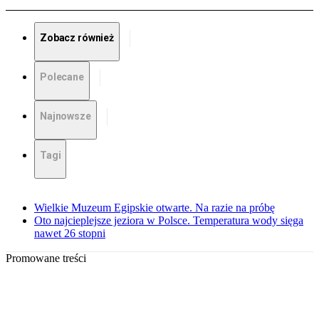
Zobacz również
Polecane
Najnowsze
Tagi
Wielkie Muzeum Egipskie otwarte. Na razie na próbę
Oto najcieplejsze jeziora w Polsce. Temperatura wody sięga
nawet 26 stopni
Promowane treści