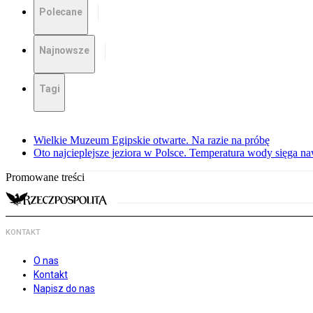
Polecane
Najnowsze
Tagi
Wielkie Muzeum Egipskie otwarte. Na razie na próbę
Oto najcieplejsze jeziora w Polsce. Temperatura wody sięga na
Promowane treści
KONTAKT
O nas
Kontakt
Napisz do nas