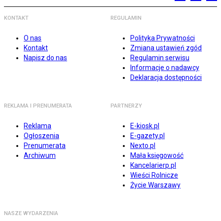
KONTAKT
REGULAMIN
O nas
Polityka Prywatności
Kontakt
Zmiana ustawień zgód
Napisz do nas
Regulamin serwisu
Informacje o nadawcy
Deklaracja dostępności
REKLAMA I PRENUMERATA
PARTNERZY
Reklama
E-kiosk.pl
Ogłoszenia
E-gazety.pl
Prenumerata
Nexto.pl
Archiwum
Mała księgowość
Kancelarierp.pl
Wieści Rolnicze
Życie Warszawy
NASZE WYDARZENIA