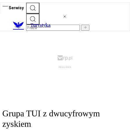
Serwisy
T
urystyka
Grupa TUI z dwucyfrowym
zyskiem